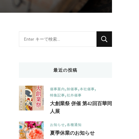
Looking
for
Something?
最近の投稿
催事案内
卸催事
本社催事
特集記事
社外催事
大創業祭 併催 第42回百華同
人展
お知らせ
各種通知
夏季休業のお知らせ