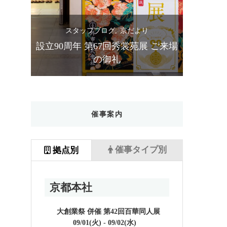
スタッフブログ
京だより
ス
苑展ご
設立90周年 第67回秀裳苑展 ご来場
きものス
の御礼
催事案内
催事タイプ別
拠点別
京都本社
大創業祭 併催 第42回百華同人展
09/01(火) - 09/02(水)