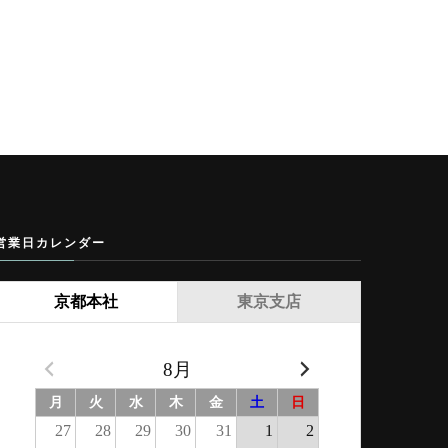
営業日カレンダー
京都本社
東京支店
8月
月
火
水
木
金
土
日
27
28
29
30
31
1
2