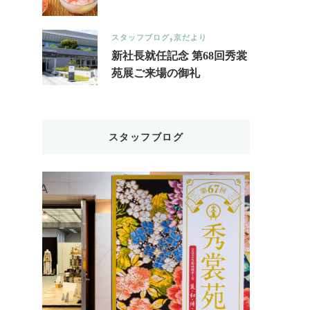
スタッフブログ
京だより
新社長就任記念 第68回秀裳
苑展ご来場の御礼
スタッフブログ