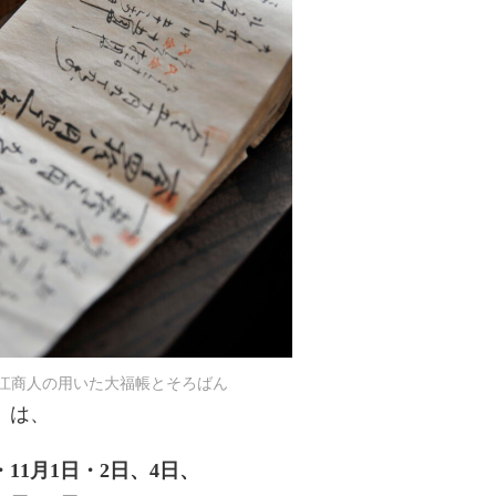
スタッフブログ
京だより
タッフブログ
京だより
新社長就任記念 第68回秀裳
祇園のえべっさん
来場の御礼
江商人の用いた大福帳とそろばん
」は、
月1日・2日、4日、