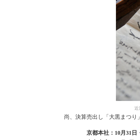
スタッフブログ
日本橋だより
ス
快 い
東京・大創業祭2025ご来場のお礼
近
尚、決算売出し「大黒まつり
京都本社：10月31日・11