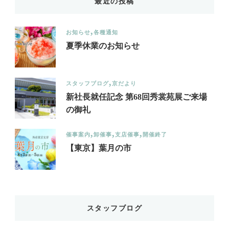
最近の投稿
お知らせ
各種通知
夏季休業のお知らせ
スタッフブログ
京だより
新社長就任記念 第68回秀裳苑展ご来場
の御礼
催事案内
卸催事
支店催事
開催終了
【東京】葉月の市
スタッフブログ