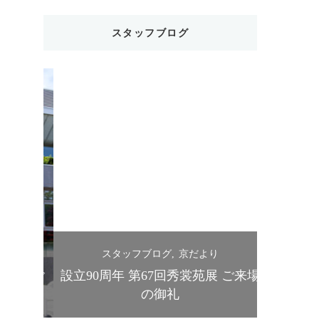
スタッフブログ
スタッフブログ
京だより
ス
苑展ご
設立90周年 第67回秀裳苑展 ご来場
きものス
の御礼