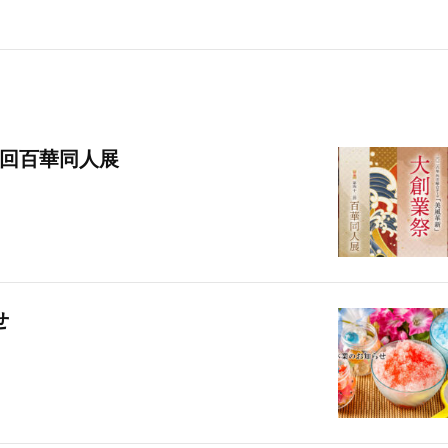
2回百華同人展
せ
スタッフブログ
京だより
タッフブログ
京だより
新社長就任記念 第68回秀裳
祇園のえべっさん
来場の御礼