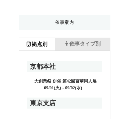
催事案内
催事タイプ別
拠点別
京都本社
大創業祭 併催 第42回百華同人展
09/01(火) - 09/02(水)
東京支店