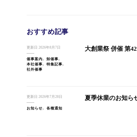
おすすめ記事
更新日
2026年8月7日
大創業祭 併催 第4
催事案内
卸催事
本社催事
特集記事
社外催事
更新日
2026年7月28日
夏季休業のお知ら
お知らせ
各種通知
スタッフブログ
日本橋だより
ス
快 い
東京・大創業祭2025ご来場のお礼