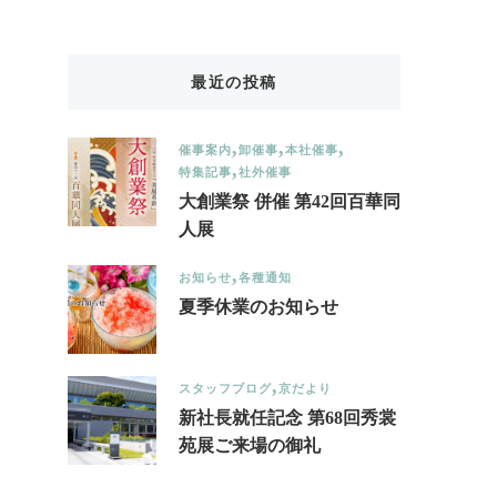
Something?
最近の投稿
催事案内
卸催事
本社催事
特集記事
社外催事
大創業祭 併催 第42回百華同
人展
お知らせ
各種通知
夏季休業のお知らせ
スタッフブログ
京だより
新社長就任記念 第68回秀裳
苑展ご来場の御礼