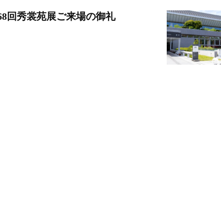
68回秀裳苑展ご来場の御礼