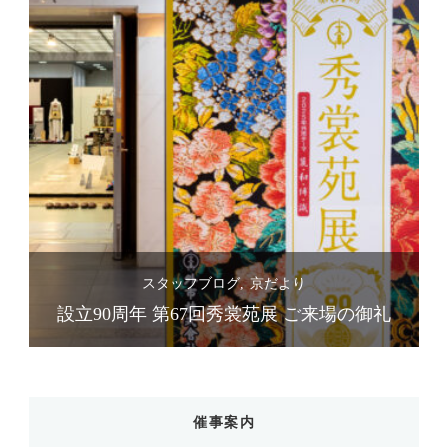
スタッフブログ
京だより
礼
設立90周年 第67回秀裳苑展 ご来場の御礼
催事案内