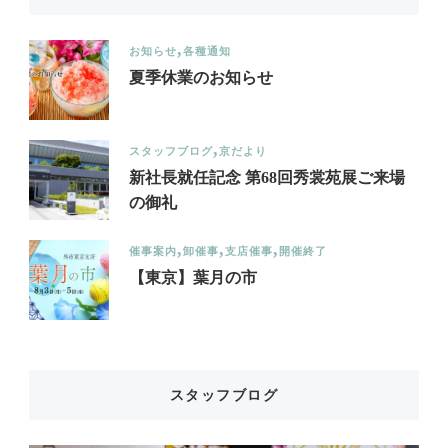
お知らせ
各種通知
夏季休業のお知らせ
スタッフブログ
京だより
新社長就任記念 第68回秀裳苑展ご来場
の御礼
催事案内
卸催事
支店催事
開催終了
【東京】葉月の市
スタッフブログ