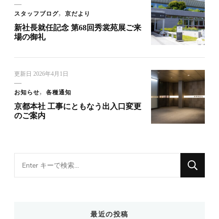
スタッフブログ
京だより
新社長就任記念 第68回秀裳苑展ご来
場の御礼
更新日
2026年4月1日
お知らせ
各種通知
京都本社 工事にともなう出入口変更
のご案内
Looking
for
Something?
最近の投稿