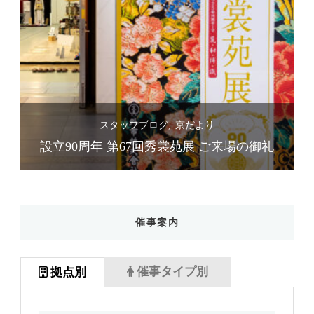
スタッフブログ
京だより
礼
設立90周年 第67回秀裳苑展 ご来場の御礼
催事案内
催事タイプ別
拠点別