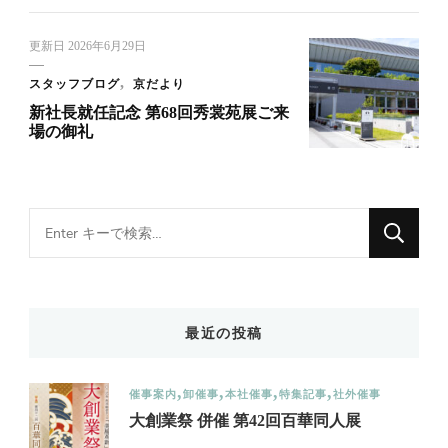
更新日
2026年6月29日
スタッフブログ
京だより
新社長就任記念 第68回秀裳苑展ご来
場の御礼
Looking
for
Something?
最近の投稿
催事案内
卸催事
本社催事
特集記事
社外催事
大創業祭 併催 第42回百華同人展