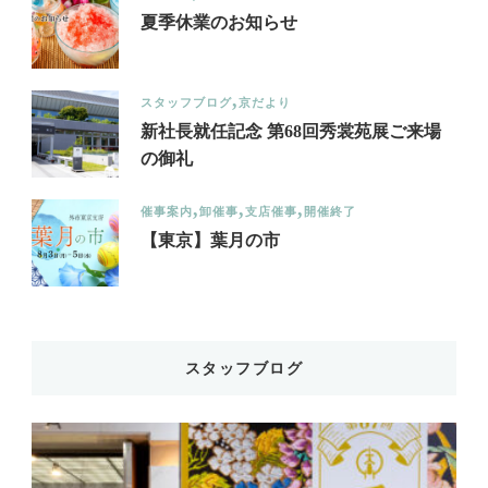
夏季休業のお知らせ
スタッフブログ
京だより
新社長就任記念 第68回秀裳苑展ご来場
の御礼
催事案内
卸催事
支店催事
開催終了
【東京】葉月の市
スタッフブログ