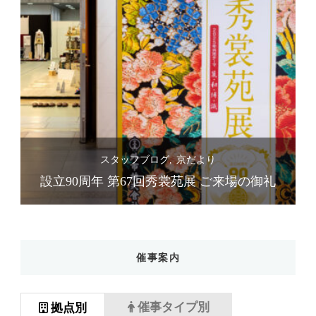
スタッフブログ
京だより
礼
設立90周年 第67回秀裳苑展 ご来場の御礼
催事案内
催事タイプ別
拠点別