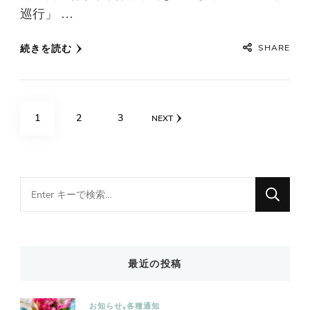
巡行」 …
SHARE
続きを読む
投
PAGE
PAGE
PAGE
1
2
3
NEXT
稿
の
ペ
Looking
for
ー
Something?
ジ
送
最近の投稿
り
お知らせ
各種通知