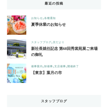
最近の投稿
お知らせ
各種通知
夏季休業のお知らせ
スタッフブログ
京だより
新社長就任記念 第68回秀裳苑展ご来場
の御礼
催事案内
卸催事
支店催事
開催終了
【東京】葉月の市
スタッフブログ