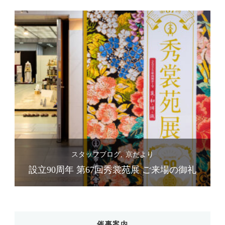
スタッフブログ
京だより
礼
設立90周年 第67回秀裳苑展 ご来場の御礼
催事案内