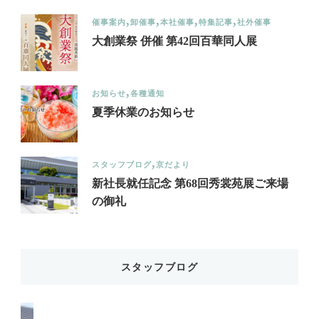
催事案内
卸催事
本社催事
特集記事
社外催事
大創業祭 併催 第42回百華同人展
お知らせ
各種通知
夏季休業のお知らせ
スタッフブログ
京だより
新社長就任記念 第68回秀裳苑展ご来場
の御礼
スタッフブログ