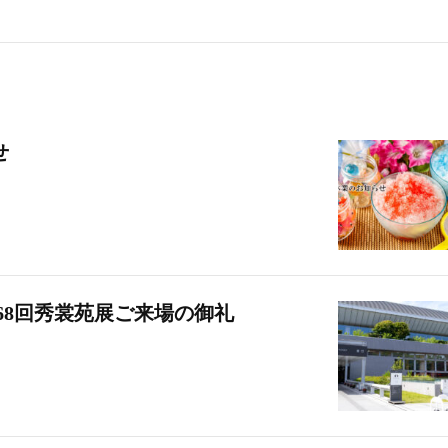
せ
68回秀裳苑展ご来場の御礼
スタッフブログ
京だより
タッフブログ
京だより
新社長就任記念 第68回秀裳
祇園のえべっさん
来場の御礼