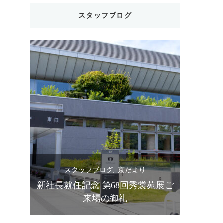
スタッフブログ
スタッフブログ
京だより
ス
苑展ご
設立90周年 第67回秀裳苑展 ご来場
きものス
の御礼