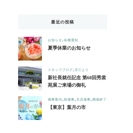
Something?
最近の投稿
お知らせ
各種通知
夏季休業のお知らせ
スタッフブログ
京だより
新社長就任記念 第68回秀裳
苑展ご来場の御礼
催事案内
卸催事
支店催事
開催終了
【東京】葉月の市