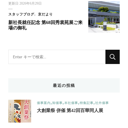
更新日
2026年6月29日
スタッフブログ
京だより
新社長就任記念 第68回秀裳苑展ご来
場の御礼
Looking
for
Something?
最近の投稿
催事案内
卸催事
本社催事
特集記事
社外催事
大創業祭 併催 第42回百華同人展