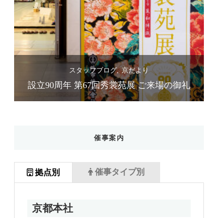
スタッフブログ
京だより
礼
設立90周年 第67回秀裳苑展 ご来場の御礼
催事案内
催事タイプ別
拠点別
京都本社