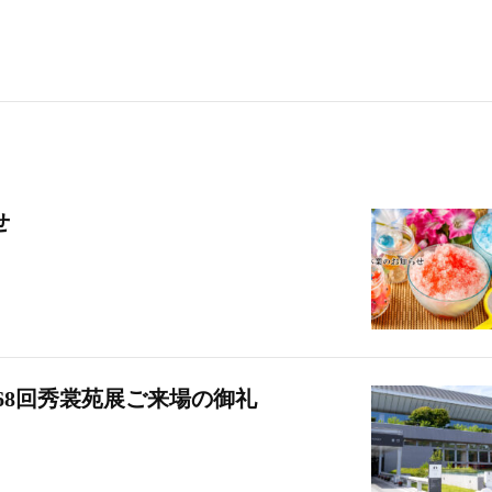
せ
スタッフブログ
京だより
68回秀裳苑展ご来場の御礼
タッフブログ
京だより
新社長就任記念 第68回秀裳
祇園のえべっさん
来場の御礼