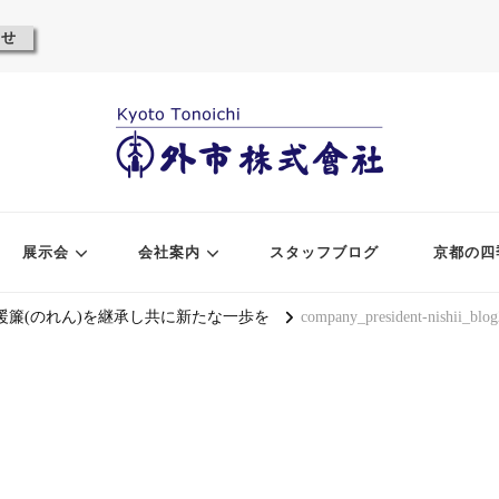
わせ
展示会
会社案内
スタッフブログ
京都の四
暖簾(のれん)を継承し共に新たな一歩を
company_president-nishii_blo