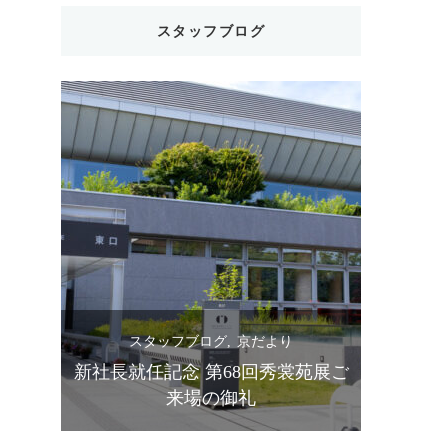
スタッフブログ
スタッフブログ
京だより
ス
苑展ご
設立90周年 第67回秀裳苑展 ご来場
きものス
の御礼