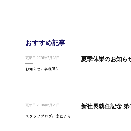
おすすめ記事
更新日
2026年7月28日
夏季休業のお知ら
お知らせ
各種通知
更新日
2026年6月29日
新社長就任記念 第
スタッフブログ
日本橋だより
ス
快 い
東京・大創業祭2025ご来場のお礼
スタッフブログ
京だより