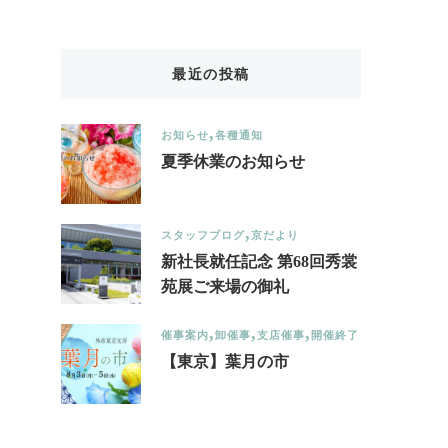
Something?
最近の投稿
お知らせ
各種通知
夏季休業のお知らせ
スタッフブログ
京だより
新社長就任記念 第68回秀裳
苑展ご来場の御礼
催事案内
卸催事
支店催事
開催終了
【東京】葉月の市