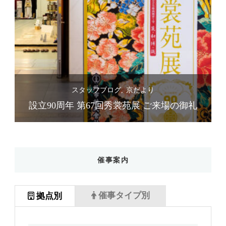
スタッフブログ
京だより
礼
設立90周年 第67回秀裳苑展 ご来場の御礼
催事案内
催事タイプ別
拠点別