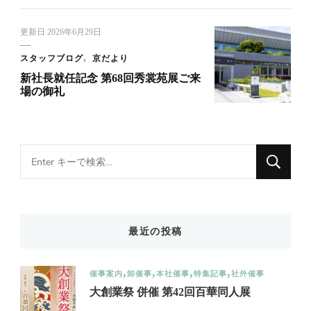
更新日
2026年6月29日
スタッフブログ
京だより
新社長就任記念 第68回秀裳苑展ご来
場の御礼
Looking
for
Something?
最近の投稿
催事案内
卸催事
本社催事
特集記事
社外催事
大創業祭 併催 第42回百華同人展