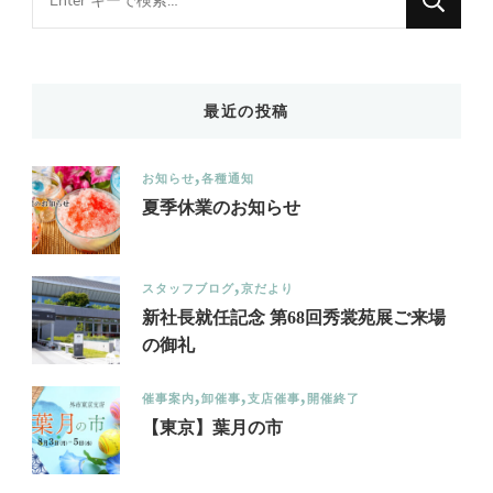
for
Something?
最近の投稿
お知らせ
各種通知
夏季休業のお知らせ
スタッフブログ
京だより
新社長就任記念 第68回秀裳苑展ご来場
の御礼
催事案内
卸催事
支店催事
開催終了
【東京】葉月の市