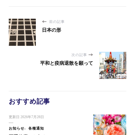
前の記事
日本の形
次の記事
平和と疫病退散を願って
おすすめ記事
更新日
2026年7月28日
お知らせ
各種通知