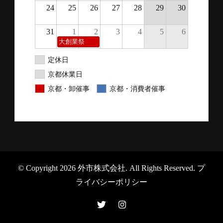
24
25
26
27
28
29
30
31
1
2
3
4
5
6
大創業祭
定休日
京都休業日
京都・卸催事
京都・消費者催事
© Copyright 2026
外市株式会社
. All Rights Reserved.
プ
ライバシーポリシー