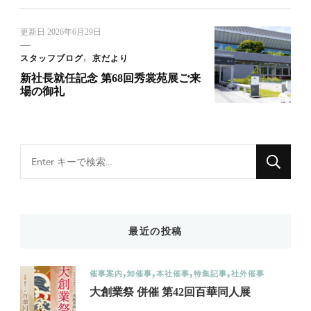
更新日
2026年6月29日
スタッフブログ
京だより
新社長就任記念 第68回秀裳苑展ご来
場の御礼
Looking
for
Something?
最近の投稿
催事案内
卸催事
本社催事
特集記事
社外催事
大創業祭 併催 第42回百華同人展