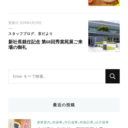
更新日
2026年6月29日
スタッフブログ
京だより
新社長就任記念 第68回秀裳苑展ご来
場の御礼
Looking
for
Something?
最近の投稿
催事案内
卸催事
本社催事
特集記事
社外催事