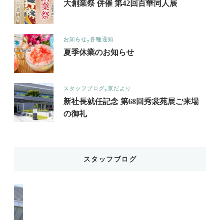
大創業祭 併催 第42回百華同人展
お知らせ
各種通知
夏季休業のお知らせ
スタッフブログ
京だより
新社長就任記念 第68回秀裳苑展ご来場
の御礼
スタッフブログ