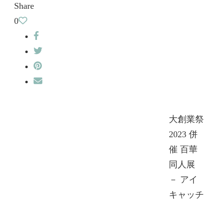
Share
0
大創業祭
2023 併
催 百華
同人展
－ アイ
キャッチ