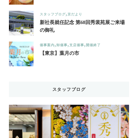
スタッフブログ
京だより
新社長就任記念 第68回秀裳苑展ご来場
の御礼
催事案内
卸催事
支店催事
開催終了
【東京】葉月の市
スタッフブログ