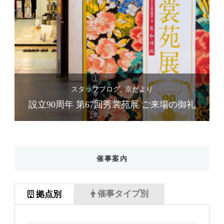
スタッフブログ
京だより
礼
設立90周年 第67回秀裳苑展 ご来場の御礼
催事案内
催事タイプ別
拠点別