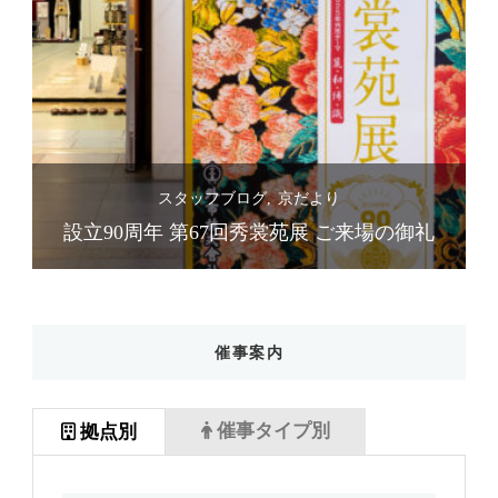
スタッフブログ
京だより
礼
設立90周年 第67回秀裳苑展 ご来場の御礼
催事案内
催事タイプ別
拠点別