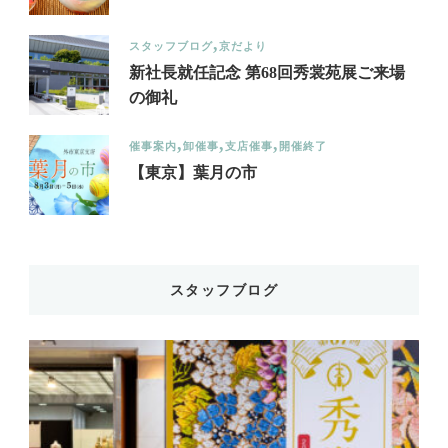
スタッフブログ
京だより
新社長就任記念 第68回秀裳苑展ご来場
の御礼
催事案内
卸催事
支店催事
開催終了
【東京】葉月の市
スタッフブログ