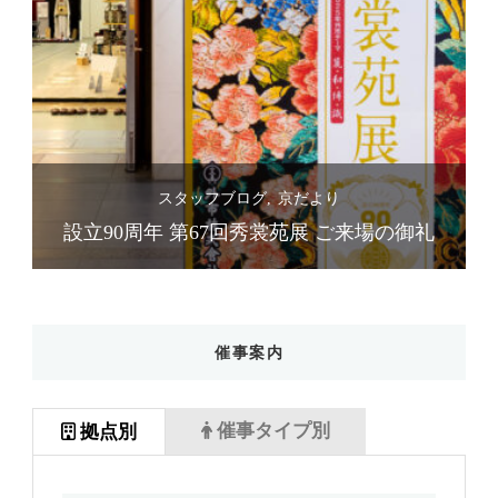
スタッフブログ
京だより
礼
設立90周年 第67回秀裳苑展 ご来場の御礼
催事案内
催事タイプ別
拠点別