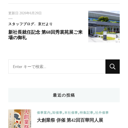
更新日
2026年6月29日
スタッフブログ
京だより
新社長就任記念 第68回秀裳苑展ご来
場の御礼
Looking
for
Something?
最近の投稿
催事案内
卸催事
本社催事
特集記事
社外催事
大創業祭 併催 第42回百華同人展