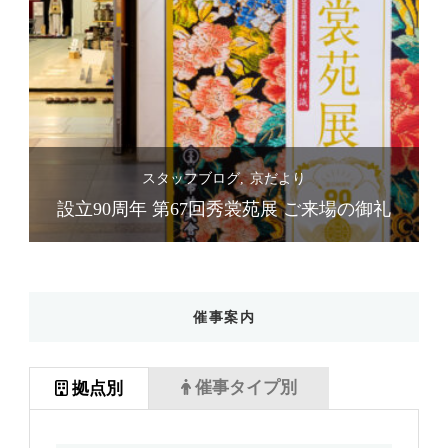
スタッフブログ
京だより
礼
設立90周年 第67回秀裳苑展 ご来場の御礼
催事案内
催事タイプ別
拠点別