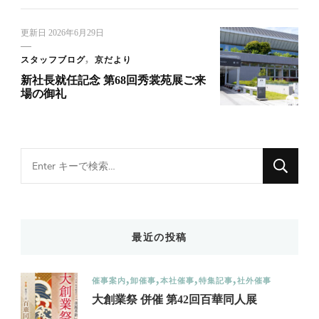
更新日
2026年6月29日
スタッフブログ
京だより
新社長就任記念 第68回秀裳苑展ご来
場の御礼
Looking
for
Something?
最近の投稿
催事案内
卸催事
本社催事
特集記事
社外催事
大創業祭 併催 第42回百華同人展