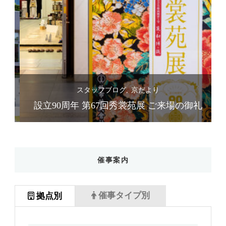
スタッフブログ
京だより
礼
設立90周年 第67回秀裳苑展 ご来場の御礼
催事案内
催事タイプ別
拠点別