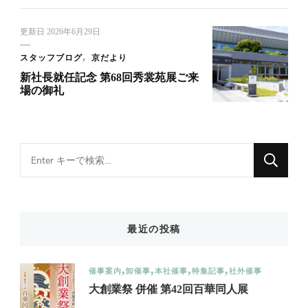
更新日
2026年6月29日
スタッフブログ
京だより
新社長就任記念 第68回秀裳苑展ご来
場の御礼
Looking
for
Something?
最近の投稿
催事案内
卸催事
本社催事
特集記事
社外催事
大創業祭 併催 第42回百華同人展