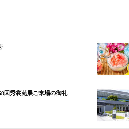
せ
68回秀裳苑展ご来場の御礼