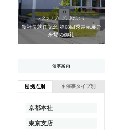
スタッフブログ
京だより
ス
苑展ご
設立90周年 第67回秀裳苑展 ご来場
きものス
の御礼
催事案内
催事タイプ別
拠点別
京都本社
東京支店