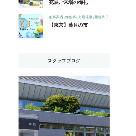
苑展ご来場の御礼
催事案内
卸催事
支店催事
開催終了
【東京】葉月の市
スタッフブログ