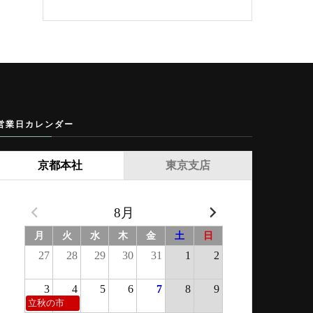
営業日カレンダー
京都本社
東京支店
8月
月
火
水
木
金
土
日
27
28
29
30
31
1
2
3
4
5
6
7
8
9
立秋の市