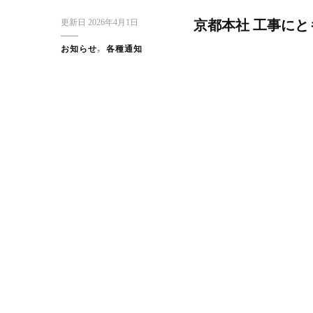
更新日
2026年4月1日
京都本社 工事に
お知らせ
各種通知
スタッフブログ
日本橋だより
ス
快 い
東京・大創業祭2025ご来場のお礼