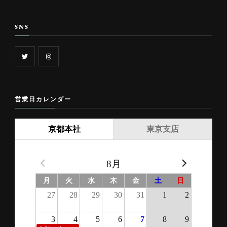
SNS
営業日カレンダー
京都本社
東京支店
8月
月
火
水
木
金
土
日
27
28
29
30
31
1
2
3
4
5
6
7
8
9