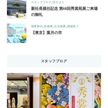
スタッフブログ
京だより
新社長就任記念 第68回秀裳苑展ご来場
の御礼
催事案内
卸催事
支店催事
開催終了
【東京】葉月の市
スタッフブログ