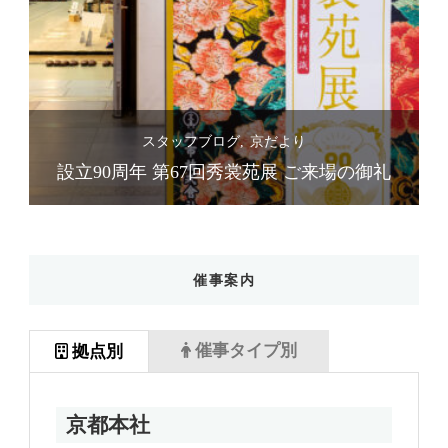
スタッフブログ
京だより
礼
設立90周年 第67回秀裳苑展 ご来場の御礼
催事案内
催事タイプ別
拠点別
京都本社