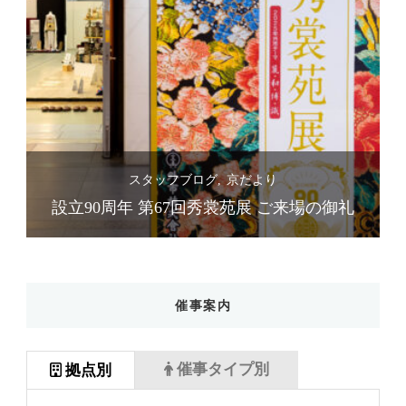
スタッフブログ
京だより
礼
設立90周年 第67回秀裳苑展 ご来場の御礼
催事案内
催事タイプ別
拠点別