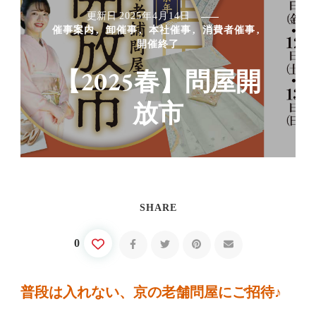
更新日
2025年4月14日
催事案内
卸催事
本社催事
消費者催事
開催終了
【2025春】問屋開
放市
SHARE
0
普段は入れない、京の老舗問屋にご招待♪