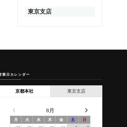
東京支店
営業日カレンダー
京都本社
東京支店
8月
月
火
水
木
金
土
日