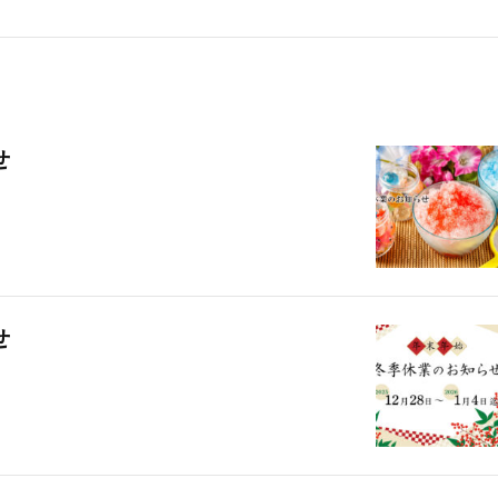
スタッフブログ
京だより
タッフブログ
京だより
新社長就任記念 第68回秀裳
祇園のえべっさん
来場の御礼
せ
せ