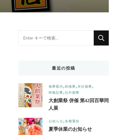
Looking
for
Something?
最近の投稿
催事案内
卸催事
本社催事
特集記事
社外催事
大創業祭 併催 第42回百華同
人展
お知らせ
各種通知
夏季休業のお知らせ