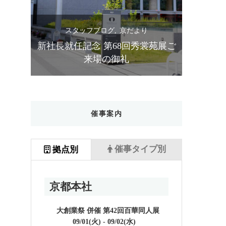
スタッフブログ
京だより
ス
苑展ご
設立90周年 第67回秀裳苑展 ご来場
きものス
の御礼
催事案内
催事タイプ別
拠点別
京都本社
大創業祭 併催 第42回百華同人展
09/01(火) - 09/02(水)