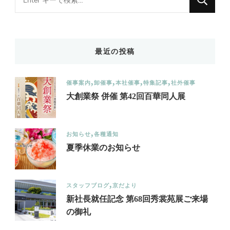
for
Something?
最近の投稿
催事案内
卸催事
本社催事
特集記事
社外催事
大創業祭 併催 第42回百華同人展
お知らせ
各種通知
夏季休業のお知らせ
スタッフブログ
京だより
新社長就任記念 第68回秀裳苑展ご来場
の御礼