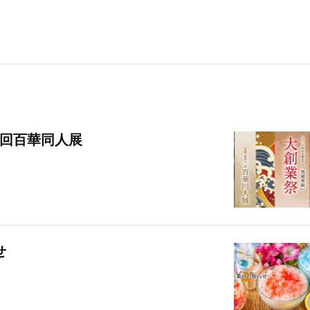
2回百華同人展
スタッフブログ
京だより
せ
タッフブログ
京だより
新社長就任記念 第68回秀裳
祇園のえべっさん
来場の御礼