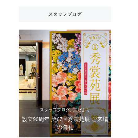
スタッフブログ
スタッフブログ
京だより
ス
苑展ご
設立90周年 第67回秀裳苑展 ご来場
きものス
の御礼