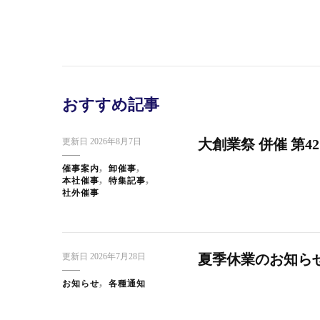
おすすめ記事
更新日
2026年8月7日
大創業祭 併催 第4
催事案内
卸催事
本社催事
特集記事
社外催事
更新日
2026年7月28日
夏季休業のお知ら
スタッフブログ
日本橋だより
ス
快 い
お知らせ
各種通知
東京・大創業祭2025ご来場のお礼