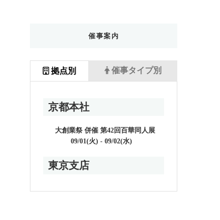
催事案内
催事タイプ別
拠点別
京都本社
大創業祭 併催 第42回百華同人展
09/01(火) - 09/02(水)
東京支店