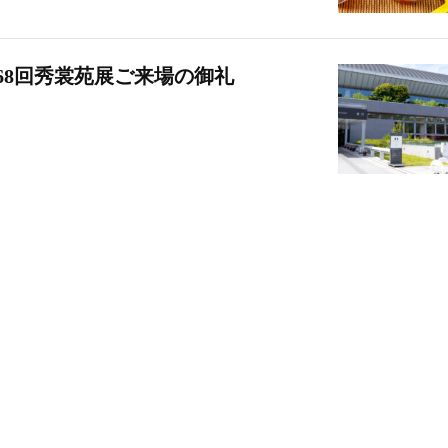
68回秀裳苑展ご来場の御礼