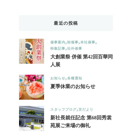
Something?
最近の投稿
催事案内
卸催事
本社催事
特集記事
社外催事
大創業祭 併催 第42回百華同
人展
お知らせ
各種通知
夏季休業のお知らせ
スタッフブログ
京だより
新社長就任記念 第68回秀裳
苑展ご来場の御礼