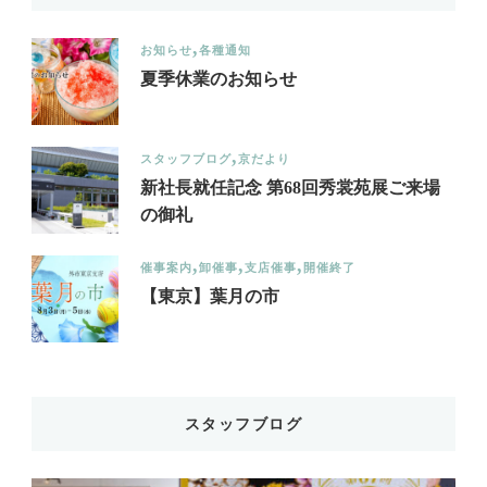
お知らせ
各種通知
夏季休業のお知らせ
スタッフブログ
京だより
新社長就任記念 第68回秀裳苑展ご来場
の御礼
催事案内
卸催事
支店催事
開催終了
【東京】葉月の市
スタッフブログ