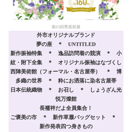
第63回秀裳苑展
外市オリジナルブランド
夢の座 ＊ UNTITLED
新作振袖特集 ＊ 逸品訪問着の競演 ＊ 小
紋・附下全集 ＊ オリジナル振袖はなづくし
西陣美術館（フォーマル・名古屋帯） ＊ 博
多織の世界 ＊ 粋にお洒落に染名古屋帯
日本伝統織物 ＊ お召し ＊ しょうざん光
悦万燦館
長襦袢だよ全員集合！
ご褒美の市 ＊ 新作草履バッグセット ＊
新作発表四つ身きもの