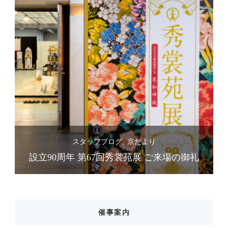
スタッフブログ
京だより
礼
設立90周年 第67回秀裳苑展 ご来場の御礼
催事案内