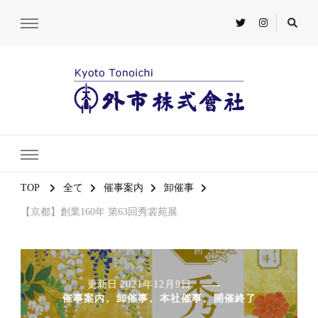
TOP
全て
催事案内
卸催事
【京都】創業160年 第63回秀裳苑展
更新日
2021年12月9日
催事案内
卸催事
本社催事
開催終了