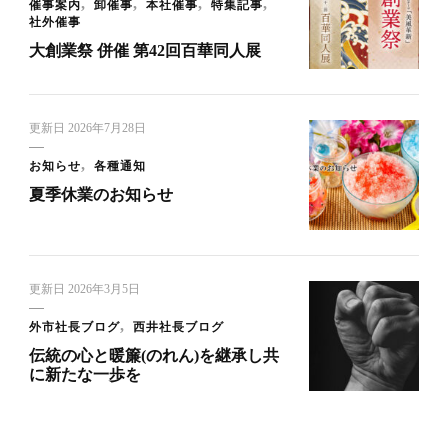
催事案内
卸催事
本社催事
特集記事
社外催事
大創業祭 併催 第42回百華同人展
更新日
2026年7月28日
お知らせ
各種通知
夏季休業のお知らせ
更新日
2026年3月5日
外市社長ブログ
西井社長ブログ
伝統の心と暖簾(のれん)を継承し共
に新たな一歩を