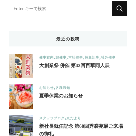
Looking
for
Something?
最近の投稿
催事案内
卸催事
本社催事
特集記事
社外催事
大創業祭 併催 第42回百華同人展
お知らせ
各種通知
夏季休業のお知らせ
スタッフブログ
京だより
新社長就任記念 第68回秀裳苑展ご来場
の御礼