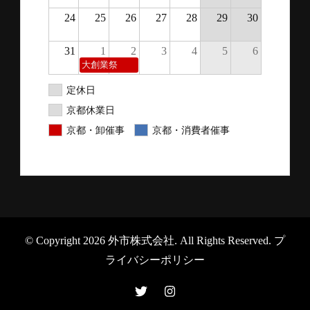
24
25
26
27
28
29
30
31
1
2
3
4
5
6
大創業祭
定休日
京都休業日
京都・卸催事
京都・消費者催事
© Copyright 2026
外市株式会社
. All Rights Reserved.
プ
ライバシーポリシー