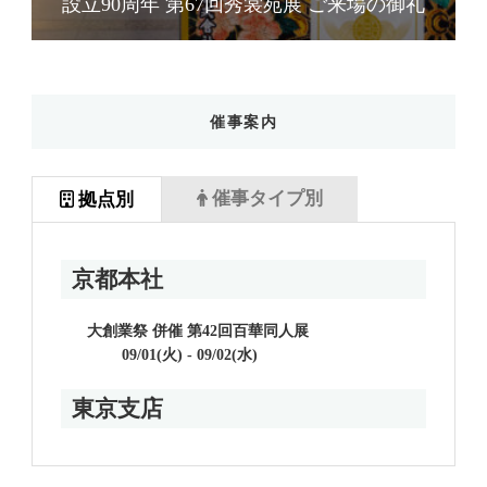
礼
設立90周年 第67回秀裳苑展 ご来場の御礼
催事案内
催事タイプ別
拠点別
京都本社
大創業祭 併催 第42回百華同人展
09/01(火) - 09/02(水)
東京支店