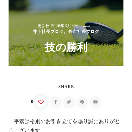
更新日
2026年3月3日
井上社長ブログ
外市社長ブログ
技の勝利
SHARE
0
平素は格別のお引き立てを賜り誠にありがと
うございます