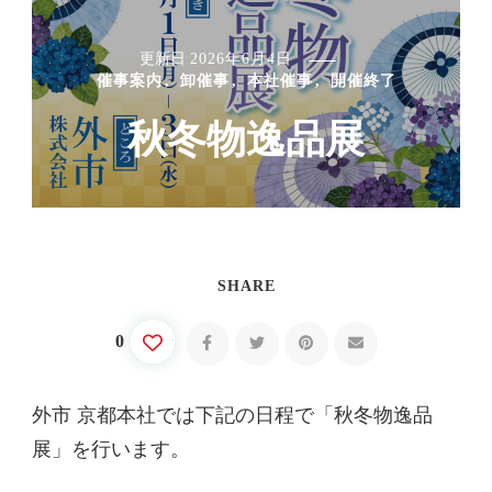
更新日
2026年6月4日
催事案内
卸催事
本社催事
開催終了
秋冬物逸品展
SHARE
0
外市 京都本社では下記の日程で「秋冬物逸品
展」を行います。