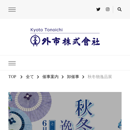
TOP
全て
催事案内
卸催事
秋冬物逸品展