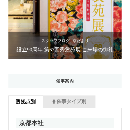
スタッフブログ
京だより
礼
設立90周年 第67回秀裳苑展 ご来場の御礼
催事案内
催事タイプ別
拠点別
京都本社