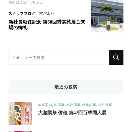
更新日
2026年6月29日
スタッフブログ
京だより
新社長就任記念 第68回秀裳苑展ご来
場の御礼
Looking
for
Something?
最近の投稿
催事案内
卸催事
本社催事
特集記事
社外催事
大創業祭 併催 第42回百華同人展