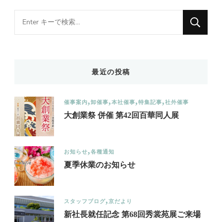
Looking
for
Something?
最近の投稿
催事案内
卸催事
本社催事
特集記事
社外催事
大創業祭 併催 第42回百華同人展
お知らせ
各種通知
夏季休業のお知らせ
スタッフブログ
京だより
新社長就任記念 第68回秀裳苑展ご来場