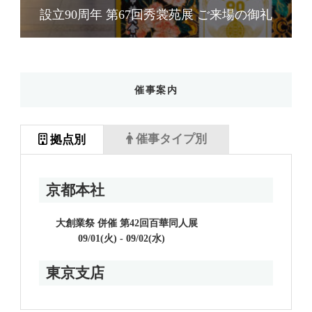
礼
設立90周年 第67回秀裳苑展 ご来場の御礼
催事案内
催事タイプ別
拠点別
京都本社
大創業祭 併催 第42回百華同人展
09/01(火) - 09/02(水)
東京支店