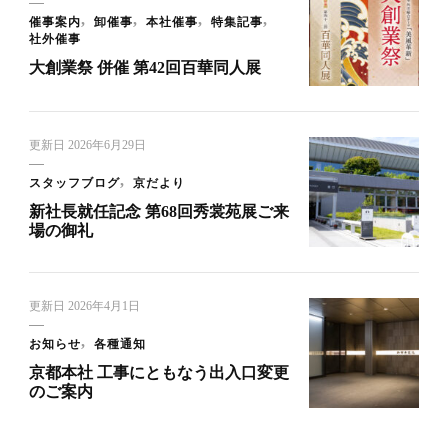
催事案内
卸催事
本社催事
特集記事
社外催事
大創業祭 併催 第42回百華同人展
更新日
2026年6月29日
スタッフブログ
京だより
新社長就任記念 第68回秀裳苑展ご来
場の御礼
更新日
2026年4月1日
お知らせ
各種通知
京都本社 工事にともなう出入口変更
のご案内