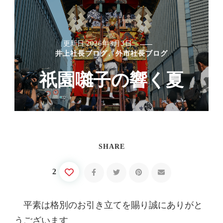
更新日
2026年3月3日
井上社長ブログ
外市社長ブログ
祇園囃子の響く夏
SHARE
2
平素は格別のお引き立てを賜り誠にありがと
うございます