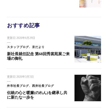
おすすめ記事
更新日
2026年6月29日
スタッフブログ
京だより
新社長就任記念 第68回秀裳苑展ご来
場の御礼
更新日
2026年3月5日
外市社長ブログ
西井社長ブログ
伝統の心と暖簾(のれん)を継承し共
に新たな一歩を