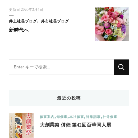
更新日
2026年3月4日
井上社長ブログ
外市社長ブログ
新時代へ
Looking
for
Something?
最近の投稿
催事案内
卸催事
本社催事
特集記事
社外催事
大創業祭 併催 第42回百華同人展