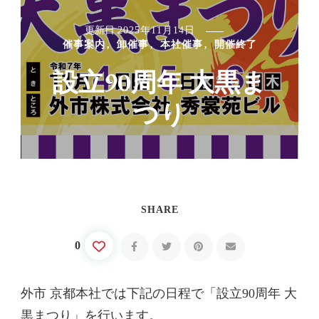
更新日
2025年11月14日
催事案内
卸催事
本社催事
開催終了
設立90周年 大黒ま
つり
SHARE
0
外市 京都本社では下記の日程で「設立90周年 大
黒まつり」を行います。