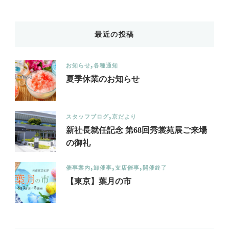
Something?
最近の投稿
お知らせ
各種通知
夏季休業のお知らせ
スタッフブログ
京だより
新社長就任記念 第68回秀裳苑展ご来場
の御礼
催事案内
卸催事
支店催事
開催終了
【東京】葉月の市