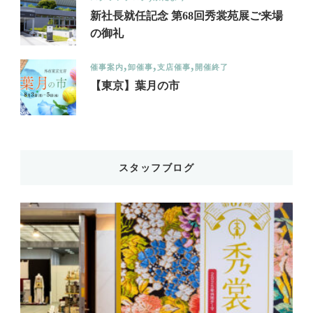
新社長就任記念 第68回秀裳苑展ご来場
の御礼
催事案内
卸催事
支店催事
開催終了
【東京】葉月の市
スタッフブログ