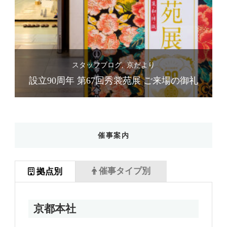
スタッフブログ
京だより
礼
設立90周年 第67回秀裳苑展 ご来場の御礼
催事案内
催事タイプ別
拠点別
京都本社