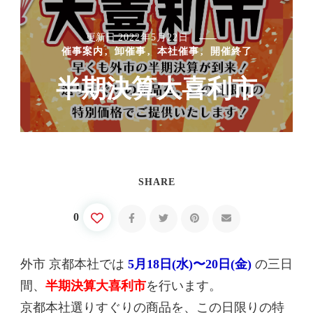
更新日
2022年5月22日
催事案内
卸催事
本社催事
開催終了
半期決算大喜利市
SHARE
0
外市 京都本社では
5月18日(水)〜20日(金)
の三日
間、
半期決算大喜利市
を行います。
京都本社選りすぐりの商品を、この日限りの特