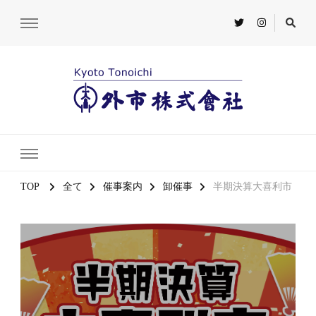
TOP
全て
催事案内
卸催事
半期決算大喜利市