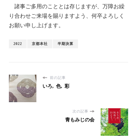
諸事ご多用のこととは存じますが、万障お繰
り合わせご来場を賜りますよう、何卒よろしく
お願い申し上げます。
2022
京都本社
半期決算
前の記事
いろ, 色, 彩
次の記事
青もみじの会