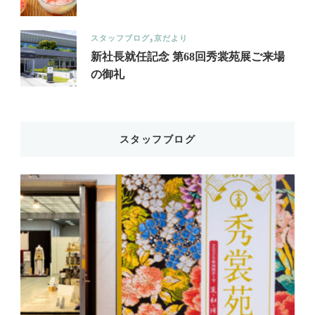
最近の投稿
催事案内
卸催事
本社催事
特集記事
社外催事
大創業祭 併催 第42回百華同人展
お知らせ
各種通知
夏季休業のお知らせ
スタッフブログ
京だより
新社長就任記念 第68回秀裳苑展ご来場
の御礼