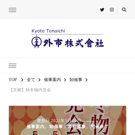
TOP
全て
催事案内
卸催事
【京都】秋冬物内見会
更新日
2022年5月19日
催事案内
卸催事
本社催事
開催終了