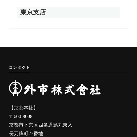
催事案内
催事タイプ別
拠点別
京都本社
大創業祭 併催 第42回百華同人展
09/01(火) - 09/02(水)
東京支店