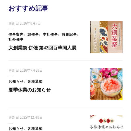
前の記事
【京都】半期決算大喜利市
次の記事
【東京】夏物処分市
おすすめ記事
更新日
2026年8月7日
催事案内
卸催事
本社催事
特集記事
社外催事
大創業祭 併催 第42回百華同人展