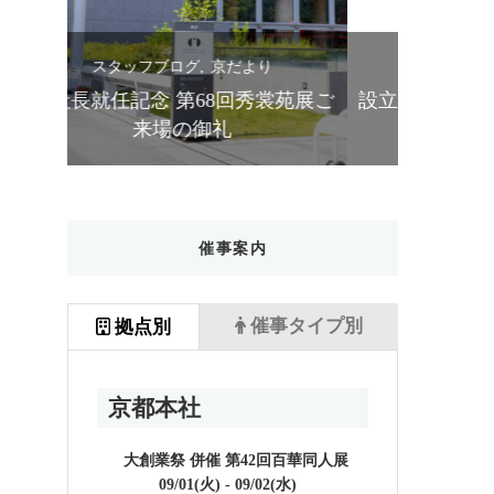
スタッフブログ
京だより
ス
苑展ご
設立90周年 第67回秀裳苑展 ご来場
きものス
の御礼
催事案内
催事タイプ別
拠点別
京都本社
大創業祭 併催 第42回百華同人展
09/01(火) - 09/02(水)