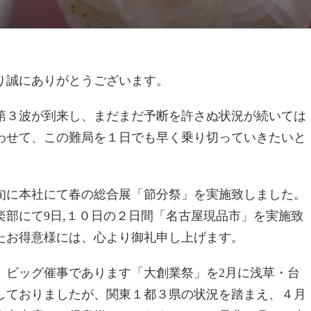
り誠にありがとうございます。
３波が到来し、まだまだ予断を許さぬ状況が続いては
わせて、この難局を１日でも早く乗り切っていきたいと
に本社にて春の総合展「節分祭」を実施致しました。
楽部にて9日,１０日の２日間「名古屋現品市」を実施致
たお得意様には、心より御礼申し上げます。
ビッグ催事であります「大創業祭」を2月に浅草・台
しておりましたが、関東１都３県の状況を踏まえ、４月