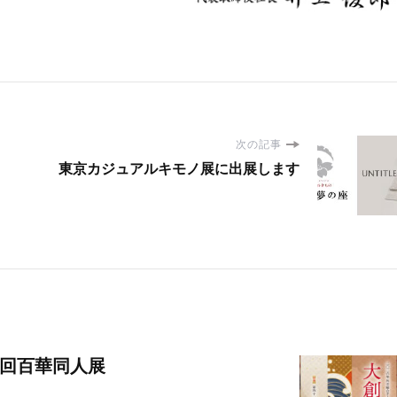
スタッフブログ
京だより
タッフブログ
京だより
新社長就任記念 第68回秀裳
祇園のえべっさん
来場の御礼
次の記事
東京カジュアルキモノ展に出展します
2回百華同人展