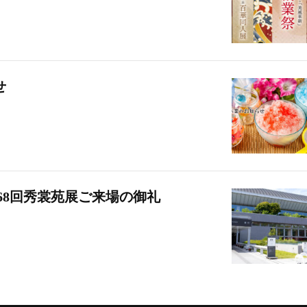
せ
68回秀裳苑展ご来場の御礼