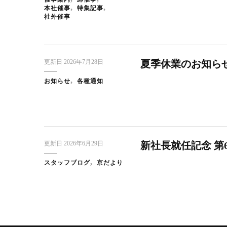
催事案内
卸催事
本社催事
特集記事
社外催事
更新日
2026年7月28日
夏季休業のお知ら
お知らせ
各種通知
更新日
2026年6月29日
新社長就任記念 第
スタッフブログ
京だより