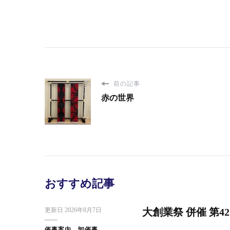
スタッフブログ
日本橋だより
ス
快 い
東京・大創業祭2025ご来場のお礼
前の記事
赤の世界
おすすめ記事
更新日
2026年8月7日
大創業祭 併催 第4