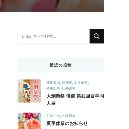
Looking
for
Something?
最近の投稿
催事案内
卸催事
本社催事
特集記事
社外催事
大創業祭 併催 第42回百華同
人展
お知らせ
各種通知
夏季休業のお知らせ