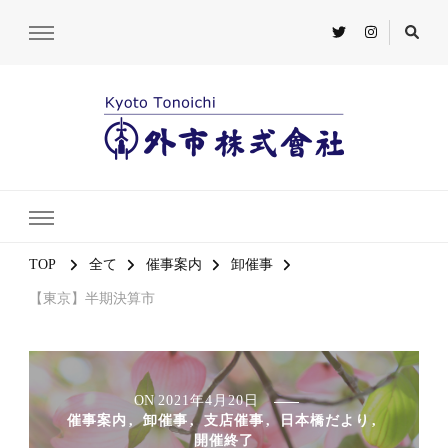
TOP
全て
催事案内
卸催事
【東京】半期決算市
ON
2021年4月20日
催事案内
卸催事
支店催事
日本橋だより
開催終了