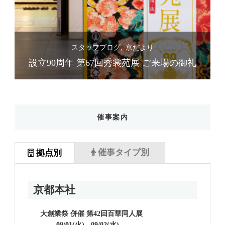
スタッフブログ
京だより
礼
設立90周年 第67回秀裳苑展 ご来場の御礼
催事案内
催事タイプ別
拠点別
京都本社
大創業祭 併催 第42回百華同人展
09/01(火) - 09/02(水)