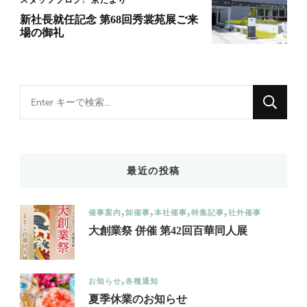
スタッフブログ
京だより
新社長就任記念 第68回秀裳苑展ご来
場の御礼
Looking
for
Something?
最近の投稿
催事案内
卸催事
本社催事
特集記事
社外催事
大創業祭 併催 第42回百華同人展
お知らせ
各種通知
夏季休業のお知らせ