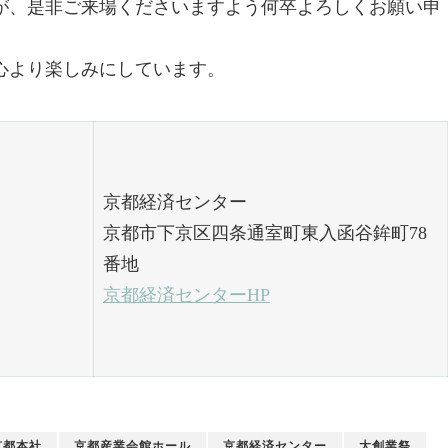
が、是非ご来場くださいますよう何卒よろしくお願い申
スタッフブログ
京だより
心より楽しみにしています。
タッフブログ
京だより
新社長就任記念 第68回秀裳
祇園のえべっさん
来場の御礼
京都経済センター
京都市下京区四条通室町東入函谷鉾町78
番地
京都経済センターHP
京都本社
京都産業会館ホール
京都経済センター
大創業祭