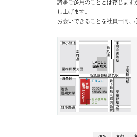
諸事ご多用のこととは存じます
し上げます。
お会いできることを社員一同、
スタッフブログ
日本橋だより
ス
快 い
東京・大創業祭2025ご来場のお礼
2026
京都