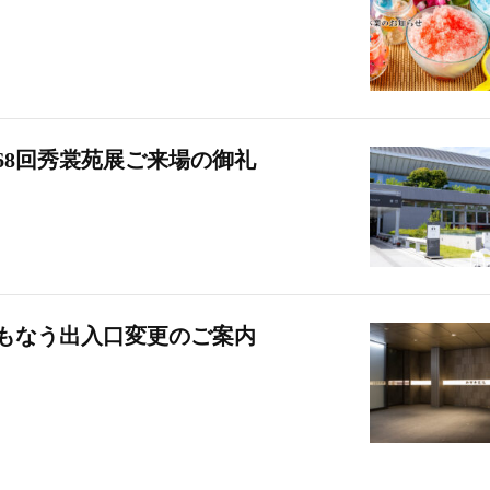
68回秀裳苑展ご来場の御礼
ともなう出入口変更のご案内