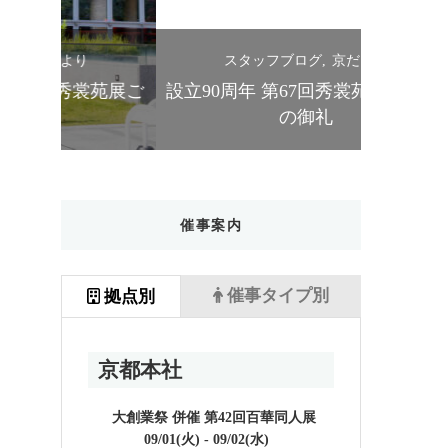
スタッフブログ
京だより
ス
苑展ご
設立90周年 第67回秀裳苑展 ご来場
きものス
の御礼
催事案内
催事タイプ別
拠点別
京都本社
大創業祭 併催 第42回百華同人展
09/01(火) - 09/02(水)