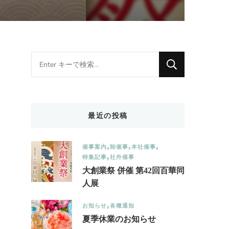
Looking
for
Something?
最近の投稿
催事案内
卸催事
本社催事
特集記事
社外催事
大創業祭 併催 第42回百華同
人展
お知らせ
各種通知
夏季休業のお知らせ