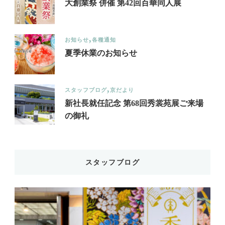
大創業祭 併催 第42回百華同人展
お知らせ
各種通知
夏季休業のお知らせ
スタッフブログ
京だより
新社長就任記念 第68回秀裳苑展ご来場
の御礼
スタッフブログ