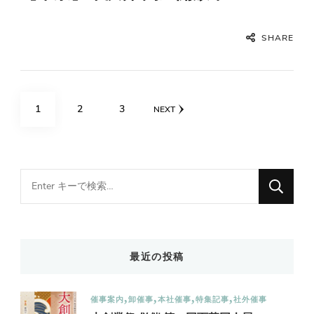
SHARE
投
PAGE
PAGE
PAGE
1
2
3
NEXT
稿
の
ペ
Looking
for
ー
Something?
ジ
送
最近の投稿
り
催事案内
卸催事
本社催事
特集記事
社外催事