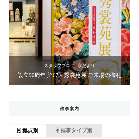
スタッフブログ
京だより
礼
設立90周年 第67回秀裳苑展 ご来場の御礼
催事案内
催事タイプ別
拠点別