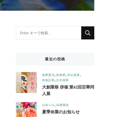
Looking
for
Something?
最近の投稿
催事案内
卸催事
本社催事
特集記事
社外催事
大創業祭 併催 第42回百華同
人展
お知らせ
各種通知
夏季休業のお知らせ