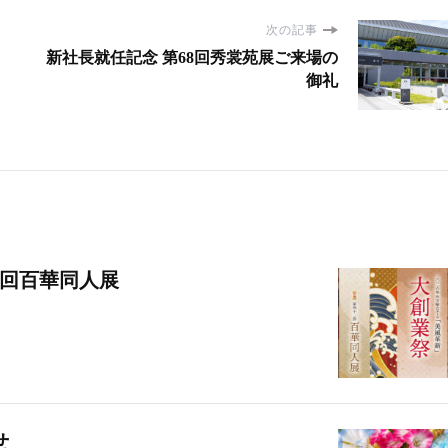
次の記事
新社長就任記念 第68回秀裳苑展ご来場の
スタッフブログ
京だより
御礼
タッフブログ
京だより
新社長就任記念 第68回秀裳
祇園のえべっさん
来場の御礼
2回百華同人展
せ