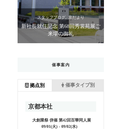
スタッフブログ
京だより
ス
苑展ご
設立90周年 第67回秀裳苑展 ご来場
きものス
の御礼
催事案内
催事タイプ別
拠点別
京都本社
大創業祭 併催 第42回百華同人展
09/01(火) - 09/02(水)