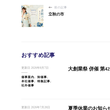
前の記事
立秋の市
スタッフブログ
日本橋だより
ス
快 い
東京・大創業祭2025ご来場のお礼
おすすめ記事
更新日
2026年8月7日
大創業祭 併催 第4
催事案内
卸催事
本社催事
特集記事
社外催事
更新日
2026年7月28日
夏季休業のお知ら