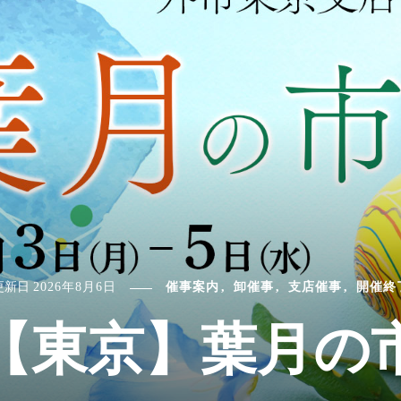
更新日
2026年8月6日
催事案内
卸催事
支店催事
開催終
【東京】葉月の