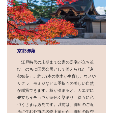
京都御苑
江戸時代の末期まで公家の邸宅が立ち並
び、のちに国民公園として整えられた「京
都御苑」。約5万本の樹木が生育し、ウメや
サクラ、モミジなど四季折々の美しい自然
が鑑賞できます。秋が深まると、カエデに
先立ちイチョウが黄色く染まり、徐々に色
づくさまは必見です。以前は、御所のご近
所に住む外市の名物上司から、御所の銀杏