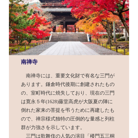
南禅寺
南禅寺には、重要文化財で有名な三門が
あります。鎌倉時代後期に創建されたもの
の、室町時代に焼失しており、現在の三門
は寛永５年(1628)藤堂高虎が大阪夏の陣に
倒れた家来の菩提を弔うために再建したも
ので、禅宗様式独特の圧倒的な量感と列柱
群が力強さを示しています。
三門は歌舞伎の人気の演目「楼門五三桐