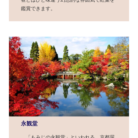
鑑賞できます。
永観堂
「もみじの永観堂」といわれる、京都屈